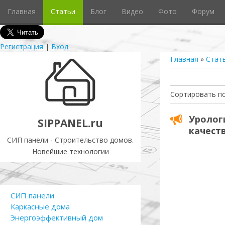
Главная
Статьи
Блог
Видео
Фото
Форум
Регистрация
|
Вход
Главная
»
Стат
Сортировать п
Уролог
SIPPANEL.ru
качест
СИП панели - Строительство домов.
Новейшие технологии
СИП панели
Каркасные дома
Энергоэффективный дом