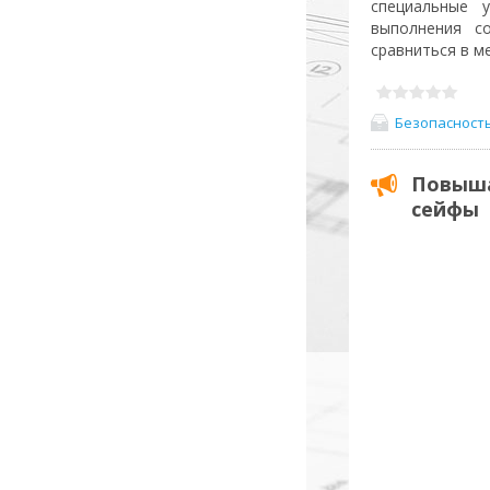
специальные 
выполнения с
сравниться в м
Безопасност
Повыша
сейфы