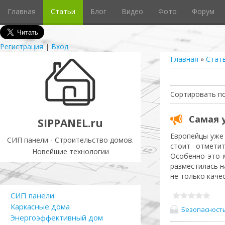
Главная
Статьи
Блог
Видео
Фото
Форум
Регистрация
|
Вход
Главная
»
Стат
Сортировать п
Самая 
SIPPANEL.ru
Европейцы уже 
СИП панели - Строительство домов.
стоит отметит
Новейшие технологии
Особенно это 
разместилась н
не только каче
СИП панели
Каркасные дома
Безопасност
Энергоэффективный дом