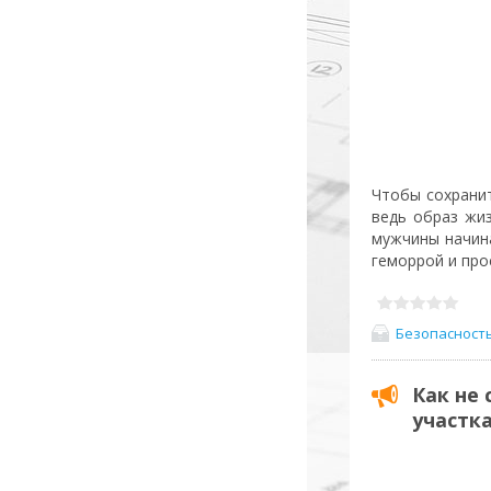
Чтобы сохрани
ведь образ жиз
мужчины начина
геморрой и про
Безопасност
Как не
участк