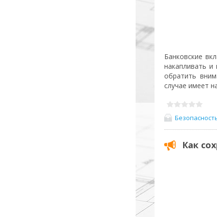
Банковские вк
накапливать и
обратить вним
случае имеет н
Безопасност
Как со