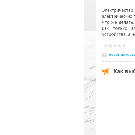
Электричество
электрических 
что же делать,
как только э
устройства, а 
Безопасност
Как вы