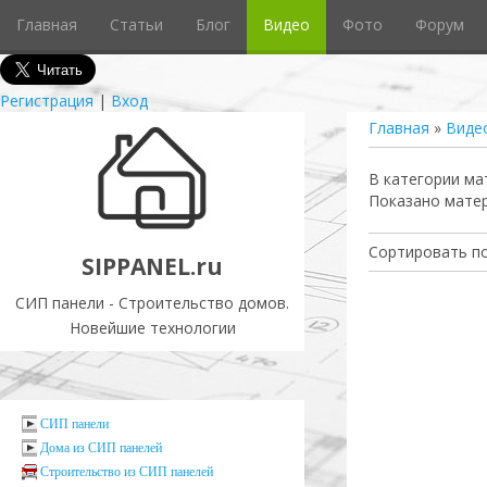
Главная
Статьи
Блог
Видео
Фото
Форум
Регистрация
|
Вход
Главная
»
Виде
В категории ма
Показано мате
Сортировать п
SIPPANEL.ru
СИП панели - Строительство домов.
Новейшие технологии
СИП панели
Дома из СИП панелей
Cтроительство из СИП панелей