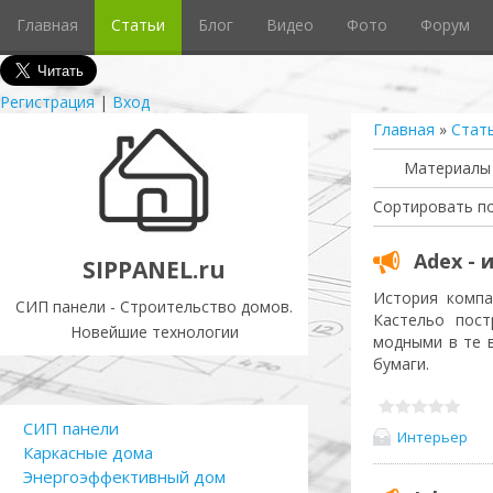
Главная
Статьи
Блог
Видео
Фото
Форум
Регистрация
|
Вход
Главная
»
Стат
Материалы 
Сортировать п
Adex - 
SIPPANEL.ru
История компа
СИП панели - Строительство домов.
Кастельо пост
Новейшие технологии
модными в те 
бумаги.
СИП панели
Интерьер
Каркасные дома
Энергоэффективный дом