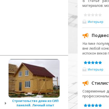
В статье рас
материалов: мо
Интерьер
Подвес
На пике популя
вне любой конк
испокон веков 
Интерьер
Стилис
Современные ди
профессиональ
Строительство дома из СИП
панелей. Личный опыт