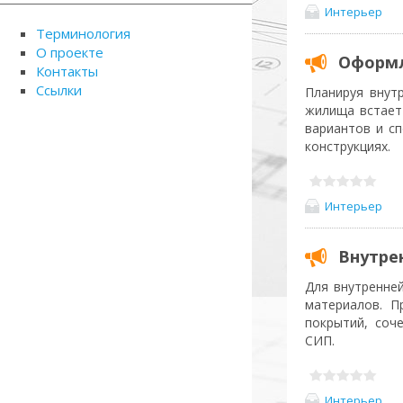
Интерьер
Терминология
О проекте
Оформл
Контакты
Ссылки
Планируя внут
жилища встает
вариантов и с
конструкциях.
Интерьер
Внутре
Для внутренне
материалов. П
покрытий, соч
СИП.
Интерьер